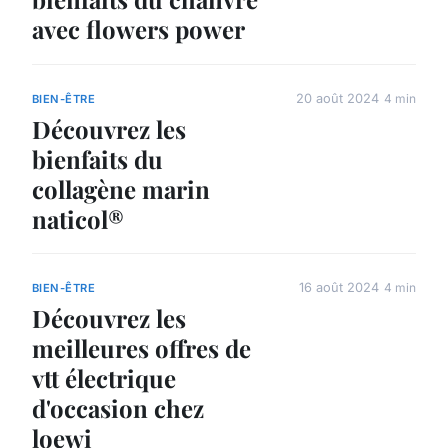
avec flowers power
20 août 2024
4 min
BIEN-ÊTRE
Découvrez les
bienfaits du
collagène marin
naticol®
16 août 2024
4 min
BIEN-ÊTRE
Découvrez les
meilleures offres de
vtt électrique
d'occasion chez
loewi