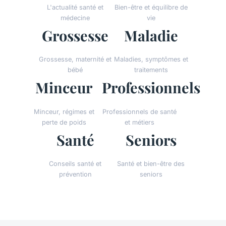
L'actualité santé et
Bien-être et équilibre de
médecine
vie
Grossesse
Maladie
Grossesse, maternité et
Maladies, symptômes et
bébé
traitements
Minceur
Professionnels
Minceur, régimes et
Professionnels de santé
perte de poids
et métiers
Santé
Seniors
Conseils santé et
Santé et bien-être des
prévention
seniors