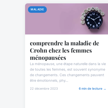
MALADIE
comprendre la maladie de
Crohn chez les femmes
ménopausées
La ménopause, une étape naturelle dans la vie
de toutes les femmes, est souvent synonyme
de changements. Ces changements peuvent
être émotionnels, phy...
22 décembre 2023
6 min de lecture →