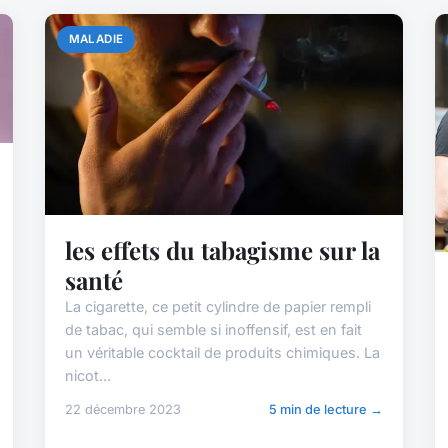
MALADIE
les effets du tabagisme sur la
santé
La cigarette, ce petit cylindre de papier rempli
de tabac, qui semble si inoffensif, est en fait
un véritable cocktail de produits chimiques. La
nicot...
22 décembre 2023
5 min de lecture →