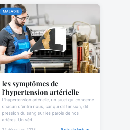
MALADIE
les symptômes de
l'hypertension artérielle
L'hypertension artérielle, un sujet qui concerne
chacun d'entre nous, car qui dit tension, dit
pression du sang sur les parois de nos
artères. Un véri...
22 décembre 2023
5 min de lecture →