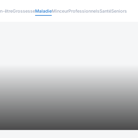
n-être
Grossesse
Maladie
Minceur
Professionnels
Santé
Seniors